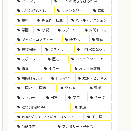
アニメ化
アニメの続きを読みたい
お得に読む方法
ファンタジー
恋愛
無料
異世界・転生
バトル・アクション
学園
小説
ラブコメ
人間ドラマ
ギャグ・コメディー
映画化
完結
悪役令嬢
ミステリー
小説家になろう
スポーツ
歴史
コミックシーモア
青春
ホラー
おすすめ漫画
令嬢ロマンス
ドラマ化
政治・ビジネス
中国史・三国志
グルメ
溺愛
サッカー
日常
学生
ダーク
近代(明治以降)
家族
体操･ダンス･フィギュアスケート
王子様
特殊能力
ファミリー・子育て