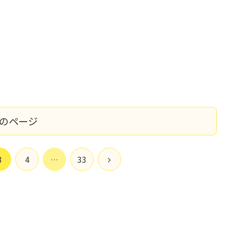
のページ
次
3
4
…
33
へ