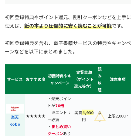
初回登録特典やポイント還元、割引クーポンなどを上手に
使えば、
紙の本より圧倒的に安く読むことが可能
です。
初回登録特典を含む、電子書籍サービスの特典やキャンペ
ーンなどを以下にまとめました。
読
実質金額
初回特典やキ
み
サービス
おすすめ度
（ポイント
注意事項
ャンペーン
放
還元等含）
題
・楽天ポイン
トが
70倍
※エントリ
実質
4,930
な
★★★★★
上限2,000P
楽天
ー必須
円
し
Kobo
・
まとめ買い
クーポン
あり