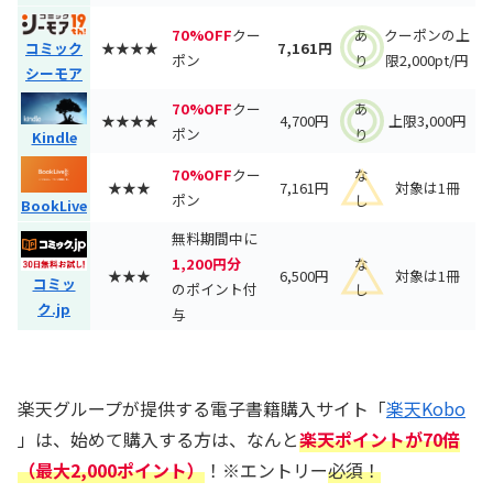
70%OFF
クー
あ
クーポンの上
★★★★
7,161円
コミック
ポン
り
限2,000pt/円
シーモア
70%OFF
クー
あ
★★★★
4,700円
上限3,000円
ポン
り
Kindle
70%OFF
クー
な
★★★
7,161円
対象は1冊
ポン
し
BookLive
無料期間中に
1,200円分
な
★★★
6,500円
対象は1冊
コミッ
のポイント付
し
ク.jp
与
楽天グループが提供する電子書籍購入サイト「
楽天Kobo
」は、始めて購入する方は、なんと
楽天ポイントが70倍
（最大2,000ポイント）
！※エントリー
必須！