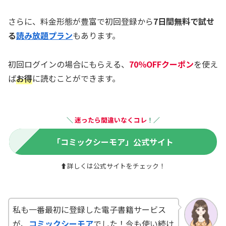
さらに、料金形態が豊富で初回登録から
7日間無料で試せ
る
読み放題プラン
もあります。
初回ログインの場合にもらえる、
70％OFFクーポン
を使え
ば
お得
に読むことができます。
＼
迷ったら
間違いなく
コレ
！
／
「コミックシーモア」公式サイト
⬆詳しくは公式サイトをチェック！
私も一番最初に登録した電子書籍サービス
が、
コミックシーモア
でした！今も使い続け