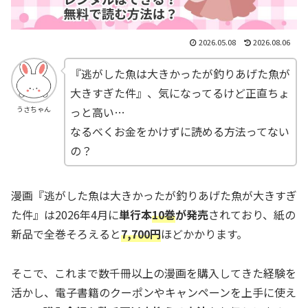
2026.05.08
2026.08.06
『逃がした魚は大きかったが釣りあげた魚が
大きすぎた件』、気になってるけど正直ちょ
っと高い…
うさちゃん
なるべくお金をかけずに読める方法ってない
の？
漫画『逃がした魚は大きかったが釣りあげた魚が大きすぎ
た件』は2026年4月に
単行本
10巻
が発売
されており、紙の
新品で全巻そろえると
7,700
円
ほどかかります。
そこで、これまで数千冊以上の漫画を購入してきた経験を
活かし、電子書籍のクーポンやキャンペーンを上手に使え