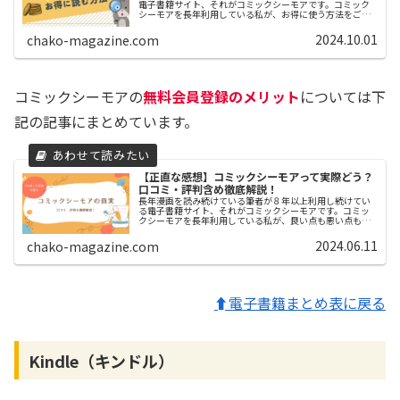
電子書籍サイト、それがコミックシーモアです。コミック
シーモアを長年利用している私が、お得に使う方法をご紹
介します。注意点など、利用するうえで知っておきたいこ
とも合わせてご紹介しています。
2024.10.01
chako-magazine.com
コミックシーモアの
無料会員登録のメリット
については下
記の記事にまとめています。
【正直な感想】コミックシーモアって実際どう？
口コミ・評判含め徹底解説！
長年漫画を読み続けている筆者が８年以上利用し続けてい
る電子書籍サイト、それがコミックシーモアです。コミッ
クシーモアを長年利用している私が、良い点も悪い点も正
直に激白！本記事では、メリット・デメリットだけではな
く、コミックシーモアがどんなサービスなのかも含めて紹
2024.06.11
chako-magazine.com
介します。
⬆電子書籍まとめ表に戻る
Kindle（キンドル）