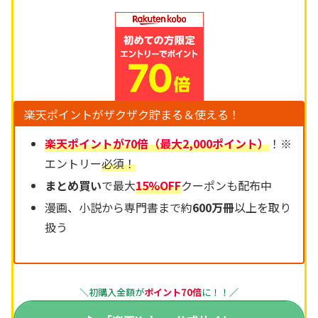
楽天ポイントがザクザク貯まる＆使える！
楽天ポイントが70倍（最大2,000ポイント）
！※
エントリー
必須！
まとめ買い
で最大
15%OFF
クーポンも配布中
漫画、小説から専門書まで約
600万冊
以上を取り
扱う
＼初購入金額が
ポイント70倍
に！！
／