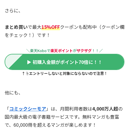
さらに、
まとめ買い
で最大
15%OFF
クーポンも配布中（クーポン欄
をチェック！）です！
＼楽天Koboで
楽天ポイント
が
ザクザグ
！！
／
▶ 初購入金額がポイント70倍に！！
↑☝️エントリーしないと対象にならないので注意！
他にも、
「
コミックシーモア
」は、月間利用者数は
4,000万人超
の
国内最大級の電子書籍サービスです。無料マンガも豊富
で、60,000冊を超えるマンガが楽しめます！