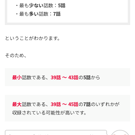
・最も
少ない
話数：
5話
・最も
多い
話数：
7話
ということがわかります。
そのため、
最小
話数である、
39話 〜 43話
の
5話
から
最大
話数である、
39話 〜 45話
の
7話
のいずれかが
収録されている可能性が高いです。