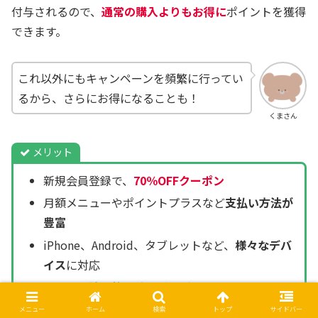
付与されるので、
通常の購入よりもお得に
ポイントを獲得
できます。
これ以外にもキャンペーンを頻繁に行ってい
るから、さらにお得になることも！
くまさん
メリット
新規会員登録で、
70％OFFクーポン
月額メニューやポイントプラスなど
支払い方法が
豊富
iPhone、Android、タブレットなど、
様々なデバ
イス
に対応
オトクな
読み放題サービス
がある
メニュー
ホーム
検索
トップ
サイドバー