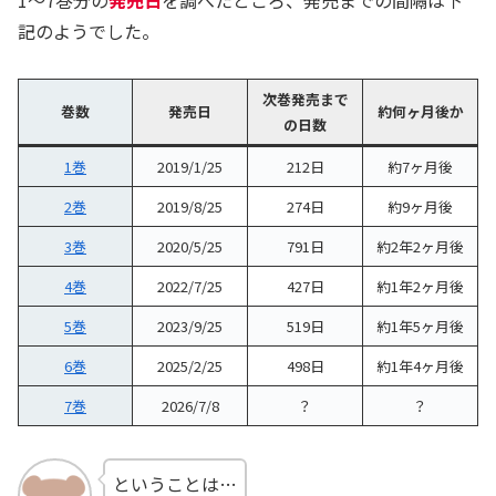
1〜7巻分の
発売日
を調べたところ、発売までの間隔は下
記のようでした。
次巻発売まで
巻数
発売日
約何ヶ月後か
の日数
1巻
2019/1/25
212日
約7ヶ月後
2巻
2019/8/25
274日
約9ヶ月後
3巻
2020/5/25
791日
約2年2ヶ月後
4巻
2022/7/25
427日
約1年2ヶ月後
5巻
2023/9/25
519日
約1年5ヶ月後
6巻
2025/2/25
498日
約1年4ヶ月後
7巻
2026/7/8
？
？
ということは…