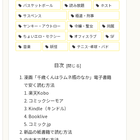
バスケットボール
読み放題
ホスト
サスペンス
極道・刑事
ヤンキー・アウトロー
令嬢・聖女
同居
ちょいエロ・セクシー
オフィスラブ
SF
音楽
妖怪
テニス･卓球・バド
目次
漫画「千歳くんはラムネ瓶のなか」電子書籍
で安く読む方法
楽天Kobo
コミックシーモア
Kindle（キンドル）
Booklive
コミック.jp
新品の紙書籍で読む方法
中古本で読む方法