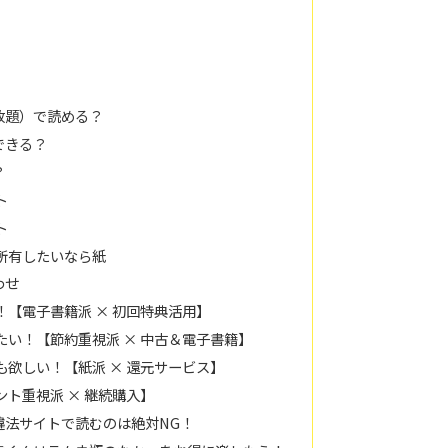
放題）で読める？
できる？
？
ト
ト
所有したいなら紙
わせ
【電子書籍派 × 初回特典活用】
い！【節約重視派 × 中古＆電子書籍】
欲しい！【紙派 × 還元サービス】
ト重視派 × 継続購入】
違法サイトで読むのは絶対NG！