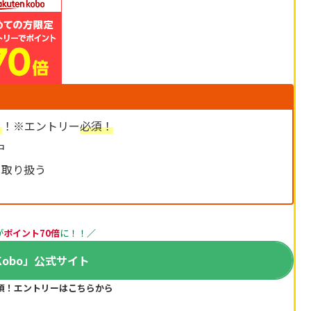
）
！※エントリー
必須！
中
を取り扱う
が
ポイント70倍
に！！
／
Kobo」公式サイト
必須！エントリーはこちらから