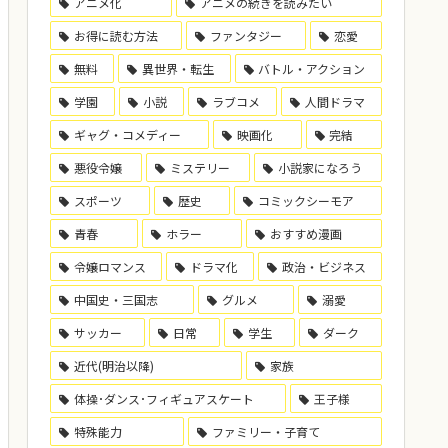
アニメ化
アニメの続きを読みたい
お得に読む方法
ファンタジー
恋愛
無料
異世界・転生
バトル・アクション
学園
小説
ラブコメ
人間ドラマ
ギャグ・コメディー
映画化
完結
悪役令嬢
ミステリー
小説家になろう
スポーツ
歴史
コミックシーモア
青春
ホラー
おすすめ漫画
令嬢ロマンス
ドラマ化
政治・ビジネス
中国史・三国志
グルメ
溺愛
サッカー
日常
学生
ダーク
近代(明治以降)
家族
体操･ダンス･フィギュアスケート
王子様
特殊能力
ファミリー・子育て