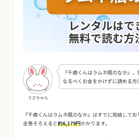
『千歳くんはラムネ瓶のなか』、
なるべくお金をかけずに読める方
うさちゃん
『千歳くんはラムネ瓶のなか』はすでに完結してお
全巻そろえると
約
6,179
円
かかります。