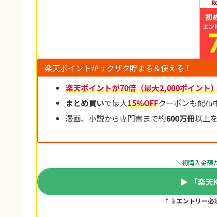
楽天ポイントがザクザク貯まる＆使える！
楽天ポイントが70倍（最大2,000ポイント
まとめ買い
で最大
15%OFF
クーポンも配布
漫画、小説から専門書まで約
600万冊
以上
＼初購入金額
▶ 「楽天
↑☝️エントリー