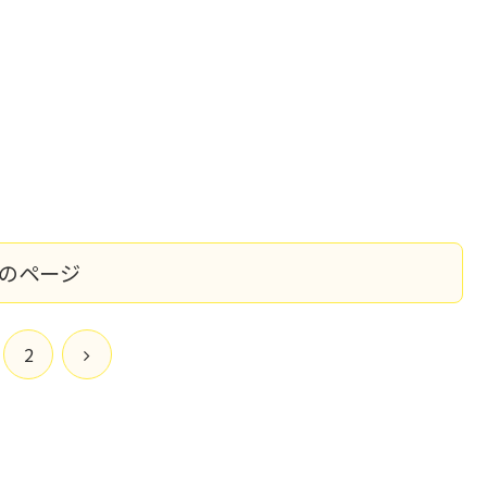
のページ
次
2
へ