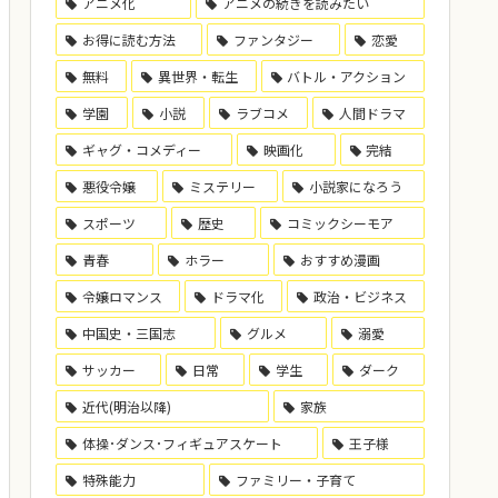
アニメ化
アニメの続きを読みたい
お得に読む方法
ファンタジー
恋愛
無料
異世界・転生
バトル・アクション
学園
小説
ラブコメ
人間ドラマ
ギャグ・コメディー
映画化
完結
悪役令嬢
ミステリー
小説家になろう
スポーツ
歴史
コミックシーモア
青春
ホラー
おすすめ漫画
令嬢ロマンス
ドラマ化
政治・ビジネス
中国史・三国志
グルメ
溺愛
サッカー
日常
学生
ダーク
近代(明治以降)
家族
体操･ダンス･フィギュアスケート
王子様
特殊能力
ファミリー・子育て