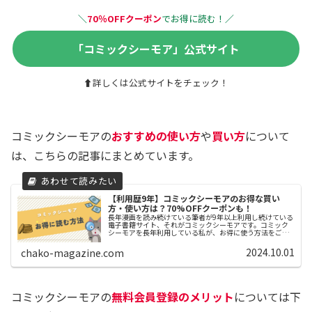
＼
70％OFFクーポン
でお得に読む！
／
「コミックシーモア」公式サイト
⬆詳しくは公式サイトをチェック！
コミックシーモアの
おすすめの使い方
や
買い方
について
は、こちらの記事にまとめています。
【利用歴9年】コミックシーモアのお得な買い
方・使い方は？70%OFFクーポンも！
長年漫画を読み続けている筆者が9年以上利用し続けている
電子書籍サイト、それがコミックシーモアです。コミック
シーモアを長年利用している私が、お得に使う方法をご紹
介します。注意点など、利用するうえで知っておきたいこ
とも合わせてご紹介しています。
2024.10.01
chako-magazine.com
コミックシーモアの
無料会員登録のメリット
については下