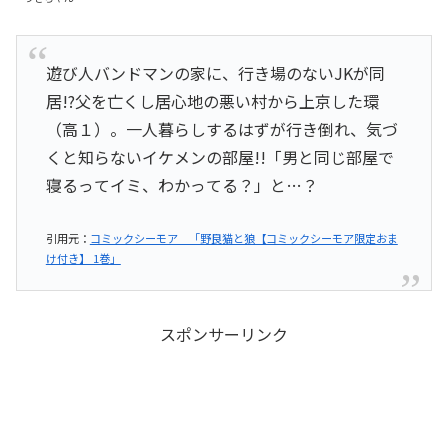
遊び人バンドマンの家に、行き場のないJKが同
居!?父を亡くし居心地の悪い村から上京した環
（高１）。一人暮らしするはずが行き倒れ、気づ
くと知らないイケメンの部屋!!「男と同じ部屋で
寝るってイミ、わかってる？」と…？
引用元：
コミックシーモア 「野良猫と狼【コミックシーモア限定おま
け付き】 1巻」
スポンサーリンク