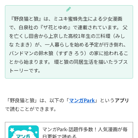
『野良猫と狼』は、ミユキ蜜蜂先生による少女漫画
で、白泉社の『ザ花とゆめ』で連載されています。 父
を亡くし田舎から上京した高校1年生の
三科環
（みし
な たまき）が、一人暮らしを始める予定が行き倒れ、
バンドマンの鈴木狼（すずき ろう）の家に拾われるこ
とから始まります。 ​環と狼の同居生活を描いたラブス
トーリーです。
「野良猫と狼」は、以下の「
マンガPark
」という
アプリ
で読むことができます。
マンガPark-話題作多数！人気漫画が毎
日更新で読める