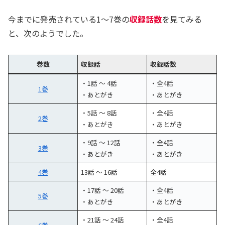
今までに発売されている1〜7巻の
収録話数
を見てみる
と、次のようでした。
巻数
収録話
収録話数
・1話 〜 4話
・全4話
1巻
・あとがき
・あとがき
・5話 〜 8話
・全4話
2巻
・あとがき
・あとがき
・9話 〜 12話
・全4話
3巻
・あとがき
・あとがき
4巻
13話 〜 16話
全4話
・17話 〜 20話
・全4話
5巻
・あとがき
・あとがき
・21話 〜 24話
・全4話