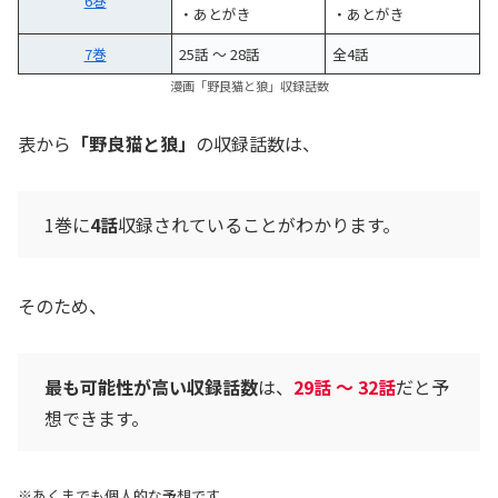
6巻
・あとがき
・あとがき
7巻
25話 〜 28話
全4話
漫画「野良猫と狼」収録話数
表から
「野良猫と狼」
の収録話数は、
1巻に
4話
収録されていることがわかります。
そのため、
最も可能性が高い収録話数
は、
29話 〜 32話
だと予
想できます。
※あくまでも個人的な予想です。