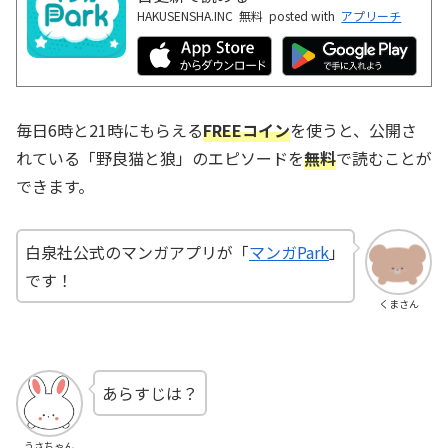
HAKUSENSHA.INC
無料
posted with
アプリーチ
毎日6時と21時にもらえる
FREEコイン
を使うと、公開さ
れている「野良猫と狼」のエピソードを
無料
で読むことが
できます。
白泉社公式のマンガアプリが「
マンガPark
」
です！
くまさん
あらすじは？
うさちゃん